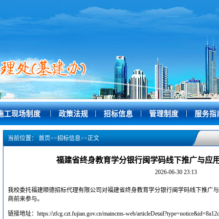
|
|
|
|
施工现场制度
政策法规
招标信息
管理制度
服务指
当前位置：
首页
>>
招标信息
>>
正文
福建省终身教育学分银行闽学码线下推广与应
2026-06-30 23:13
我校委托福建顺德招标代理有限公司对福建省终身教育学分银行闽学码线下推广与
商前来参与。
链接地址：https://zfcg.czt.fujian.gov.cn/maincms-web/articleDetail?type=notice&id=8a1