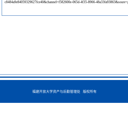
c8484a9e84059329627fce40&channel=f582600e-065d-4f35-8966-48a33fa93863&soure=
福建开放大学资产与后勤管理处 版权所有