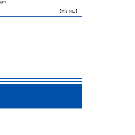
ggxx
【
关闭窗口
】