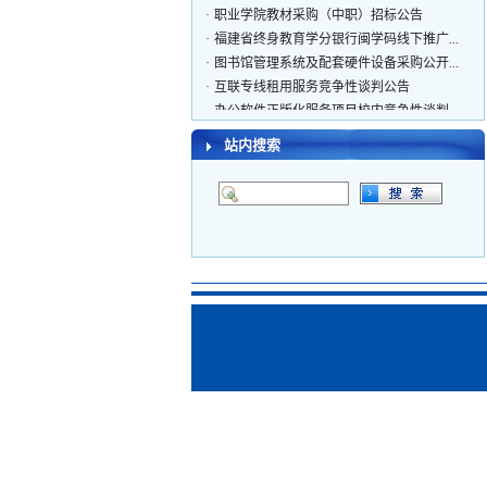
·
职业学院教材采购（中职）招标公告
·
福建省终身教育学分银行闽学码线下推广...
·
图书馆管理系统及配套硬件设备采购公开...
·
互联专线租用服务竞争性谈判公告
·
办公软件正版化服务项目校内竞争性谈判...
·
小卖部货源采购项目公开招标公告
站内搜索
办公软件正版化服务项目校内竞争性谈判公
·
告
·
电梯维保项目单一来源采购结果公告
·
教学资源库系统维保服务单一来源采购公告
·
电梯维保项目单一来源公告