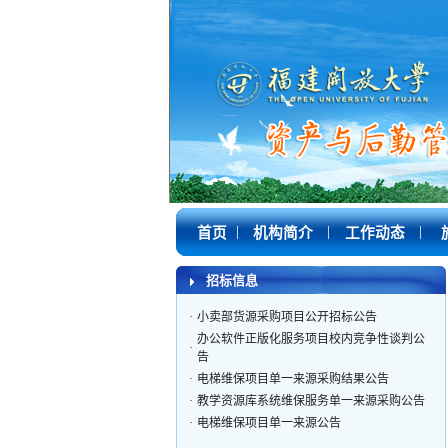
·
职业学院教材采购（中职）招标公告
·
福建省终身教育学分银行闽学码线下推广...
|
|
|
首页
机构简介
工作动态
·
图书馆管理系统及配套硬件设备采购公开...
·
互联专线租用服务竞争性谈判公告
招标信息
·
办公软件正版化服务项目校内竞争性谈判...
·
小卖部货源采购项目公开招标公告
办公软件正版化服务项目校内竞争性谈判公
·
告
·
电梯维保项目单一来源采购结果公告
·
教学资源库系统维保服务单一来源采购公告
·
电梯维保项目单一来源公告