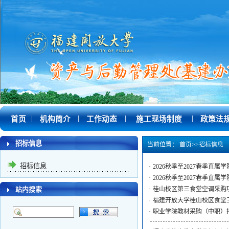
|
|
|
|
首页
机构简介
工作动态
施工现场制度
政策法
招标信息
当前位置：
首页
>>
招标信息
招标信息
·
2026秋季至2027春季直
·
2026秋季至2027春季直
站内搜索
·
桂山校区第三食堂空调采购
·
福建开放大学桂山校区食堂
·
职业学院教材采购（中职）