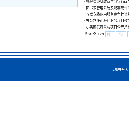
·
福建省终身教育学分银行闽
·
图书馆管理系统及配套硬件
·
互联专线租用服务竞争性谈
·
办公软件正版化服务项目校
·
小卖部货源采购项目公开招
共882条 1/89
首页
上页
福建开放大