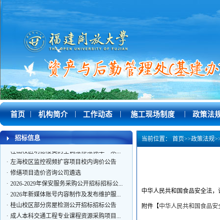
|
|
|
|
首页
机构简介
工作动态
施工现场制度
政策法
招标信息
当前位置：
首页
>>
政策法规
>
·
桂山校区明德楼美的空调维修维保单一来...
·
左海校区监控视频扩容项目校内询价公告
·
修缮项目造价咨询公司遴选
·
2026-2029年保安服务采购公开招标招标公...
中华人民共和国食品安全法，
·
2026年新媒体账号内容制作及发布维护服...
·
桂山校区部分房屋检测公开招标招标公告
附件【
中华人民共和国食品安全法
·
成人本科交通工程专业课程资源采购项目...