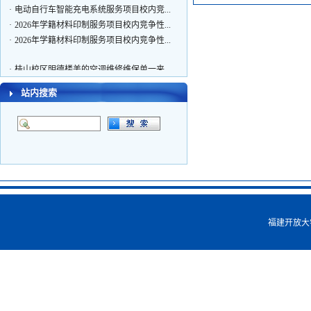
·
电动自行车智能充电系统服务项目校内竞...
·
2026年学籍材料印制服务项目校内竞争性...
·
2026年学籍材料印制服务项目校内竞争性...
·
桂山校区明德楼美的空调维修维保单一来...
·
左海校区监控视频扩容项目校内询价公告
站内搜索
·
修缮项目造价咨询公司遴选
·
2026-2029年保安服务采购公开招标招标公...
·
2026年新媒体账号内容制作及发布维护服...
·
桂山校区部分房屋检测公开招标招标公告
·
成人本科交通工程专业课程资源采购项目...
·
电动自行车智能充电系统服务项目校内竞...
·
2026年学籍材料印制服务项目校内竞争性...
·
2026年学籍材料印制服务项目校内竞争性...
福建开放大