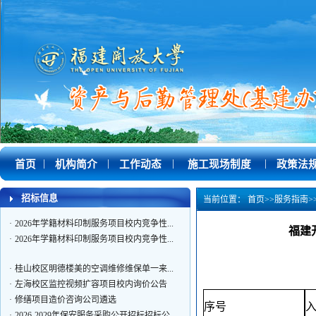
·
桂山校区明德楼美的空调维修维保单一来...
·
左海校区监控视频扩容项目校内询价公告
·
修缮项目造价咨询公司遴选
·
2026-2029年保安服务采购公开招标招标公...
·
2026年新媒体账号内容制作及发布维护服...
|
|
|
|
首页
机构简介
工作动态
施工现场制度
政策法
·
桂山校区部分房屋检测公开招标招标公告
·
成人本科交通工程专业课程资源采购项目...
招标信息
当前位置：
首页
>>
服务指南
>
·
电动自行车智能充电系统服务项目校内竞...
·
2026年学籍材料印制服务项目校内竞争性...
福建
·
2026年学籍材料印制服务项目校内竞争性...
·
桂山校区明德楼美的空调维修维保单一来...
·
左海校区监控视频扩容项目校内询价公告
·
修缮项目造价咨询公司遴选
序号
·
2026-2029年保安服务采购公开招标招标公...